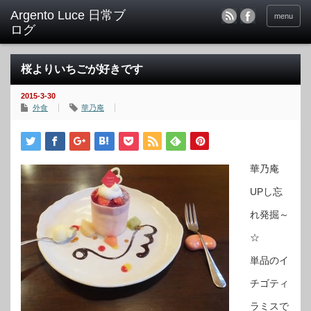
menu
桜よりいちごが好きです
2015-3-30
外食
華乃庵
華乃庵
UPし忘
れ発掘～
☆
単品のイ
チゴティ
ラミスで