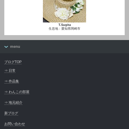
T.Sugita
生息地：愛知県岡崎市
menu
ブログTOP
⇒ 日常
⇒ 作品集
⇒ わんこの部屋
⇒ 地元紹介
新ブログ
お問い合わせ