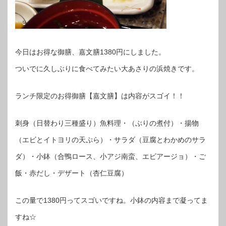
今日はお得な御膳、嘉文膳1380円にしました。
ついでに久しぶりに食べてみたい大あさりの浜焼きです。
ランチ限定のお得御膳【嘉文膳】は内容がスゴイ！！
刺身（日替わり三種盛り）魚料理・（ぶりの煮付）・揚物
（エビとイトヨリの天ぷら）・サラダ（豆腐とわかめのサラ
ダ）・小鉢（合鴨ロース、小アジ南蛮、エビアージョ）・ご
飯・赤だし・デザート（杏仁豆腐）
この量で1380円ってスゴいですね。小鉢の内容まで凝ってま
すね☆