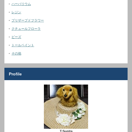
ハーバリウム
レジン
プリザーブドフラワー
クチュールフローラ
ビーズ
トールペイント
その他
Profile
T.Sugita