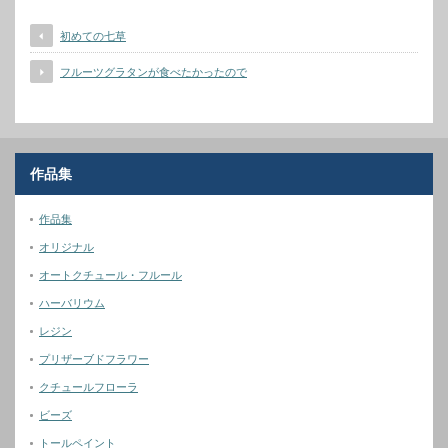
初めての七草
フルーツグラタンが食べたかったので
作品集
作品集
オリジナル
オートクチュール・フルール
ハーバリウム
レジン
プリザーブドフラワー
クチュールフローラ
ビーズ
トールペイント