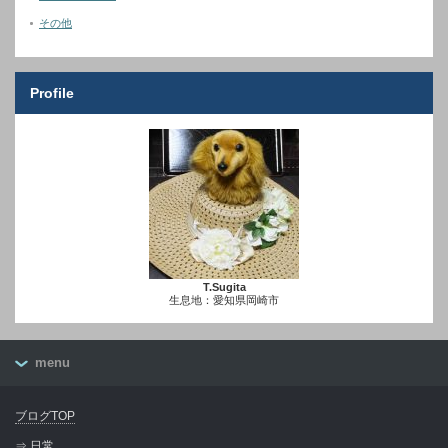
その他
Profile
T.Sugita
生息地：愛知県岡崎市
menu
ブログTOP
⇒ 日常