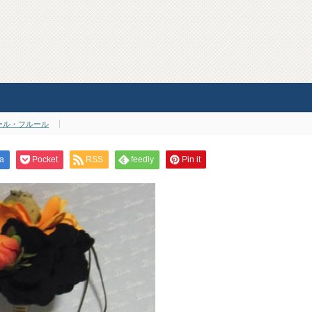
ール・フルール
a
Pocket
RSS
feedly
Pin it