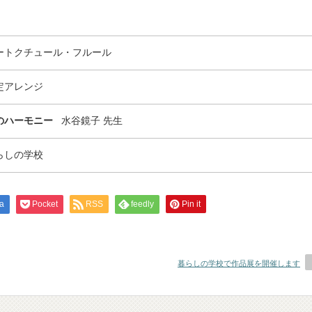
ートクチュール・フルール
定アレンジ
のハーモニー
水谷鏡子 先生
らしの学校
a
Pocket
RSS
feedly
Pin it
暮らしの学校で作品展を開催します