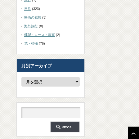
旅行
(1)
日常
(323)
映画の感想
(3)
海外旅行
(8)
燻製・ロースト教室
(2)
花・植物
(76)
月別アーカイブ
月
別
ア
ー
カ
イ
ブ