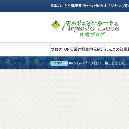
日常のことや講座等で作った作品(オリジナルも有
ブログTOP
日常
作品集
地元紹介
わんこの部屋
2023年からのブログは引っ越ししました