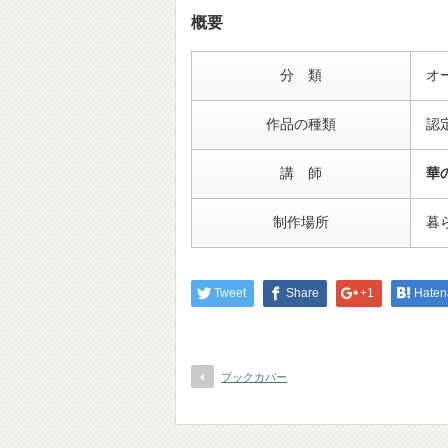
概要
分 類
オ
作品の種類
認
講 師
華
制作場所
暮
Tweet
Share
+1
Haten
ブックカバー