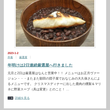
2023-1-2
外食
厳選屋
年明けは2日連続厳選屋へ行きました
元旦と2日は厳選屋はなんと営業中！！ メニューはお正月ヴァー
ジョン・・・またまた額田の団子屋でおなじみの大久保さんによ
るメニューです。 クリスマスディナーに出した鹿肉の燻製＆マリ
ネに野菜スープ（具は変更）とのこと！ …
詳細を見る