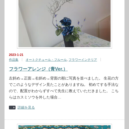
2023-1-21
作品集
オートクチュール・フルール
,
フラワーインテリア
フラワーアレンジ（青Ver.）
左斜め→正面→右斜め→背面の順に写真を並べました。 生花の方
でこのようなデザイン見たことがありますね。 初めてする手法な
ので、配置がわからずすべて先生に教えていただきました。 こち
らはカスミソウを外した場合…
詳細を見る