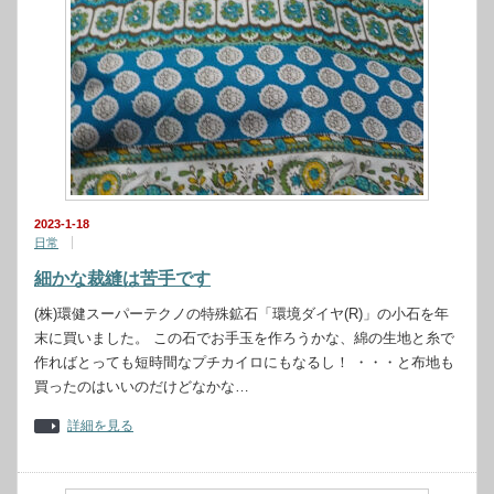
2023-1-18
日常
細かな裁縫は苦手です
(株)環健スーパーテクノの特殊鉱石「環境ダイヤ(R)」の小石を年
末に買いました。 この石でお手玉を作ろうかな、綿の生地と糸で
作ればとっても短時間なプチカイロにもなるし！ ・・・と布地も
買ったのはいいのだけどなかな…
詳細を見る