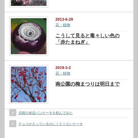
2013-6-29
花・植物
こうして見ると毒々しい色の
「赤たまねぎ」
2019-3-2
花・植物
南公園の梅まつりは明日まで
念願の単品パンケーキを頼んでみた
チョコが入っているのにくどくないケーキ