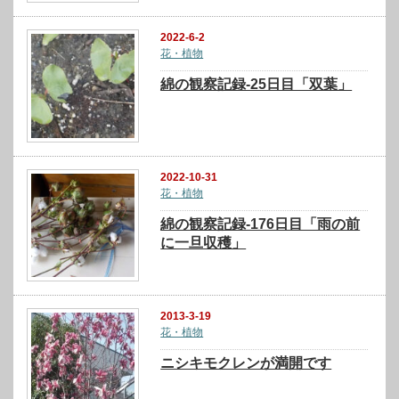
2022-6-2
花・植物
綿の観察記録-25日目「双葉」
2022-10-31
花・植物
綿の観察記録-176日目「雨の前
に一旦収穫」
2013-3-19
花・植物
ニシキモクレンが満開です