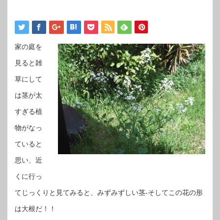
家の庭を
見ると雑
草にして
は茎が太
すぎる植
物がなっ
ていると
思い、近
くに行っ
てじっくりと見てみると、みずみずしい茎-そしてこの花の形
は大根だ！！