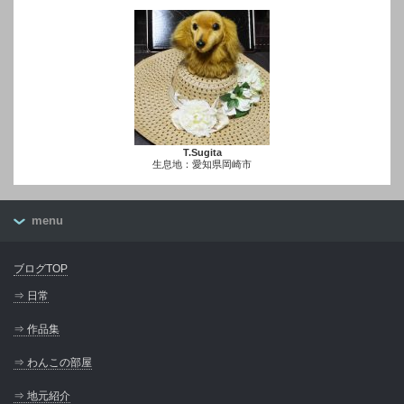
T.Sugita
生息地：愛知県岡崎市
menu
ブログTOP
⇒ 日常
⇒ 作品集
⇒ わんこの部屋
⇒ 地元紹介