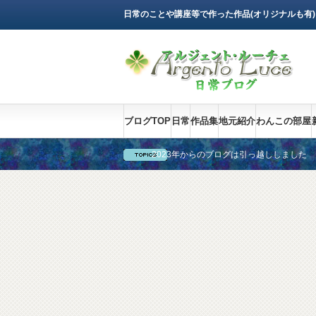
日常のことや講座等で作った作品(オリジナルも有
ブログTOP
日常
作品集
地元紹介
わんこの部屋
2023年からのブログは引っ越ししました