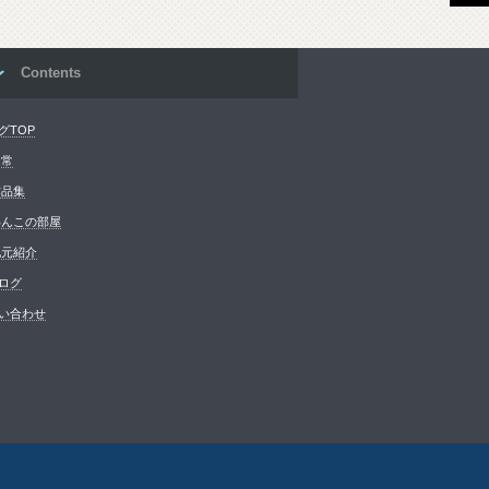
Contents
グTOP
日常
作品集
わんこの部屋
地元紹介
ログ
い合わせ