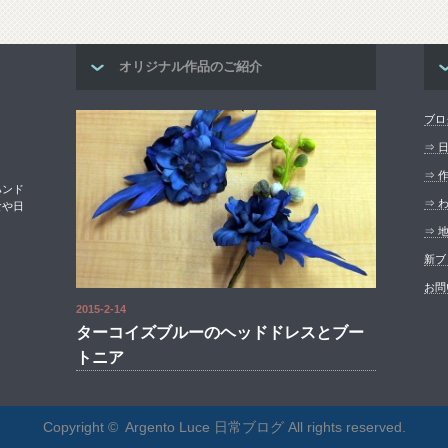
オリジナル作品のご紹介
ブロ
⇒ 
⇒ 
ハンド
⇒ 
食や日
⇒ 
新ブ
お問
2015-2-14
ターコイズブルーのヘッドドレスとブー
トニア
Copyright ©
Argento Luce 日常ブログ
All rights reserved.