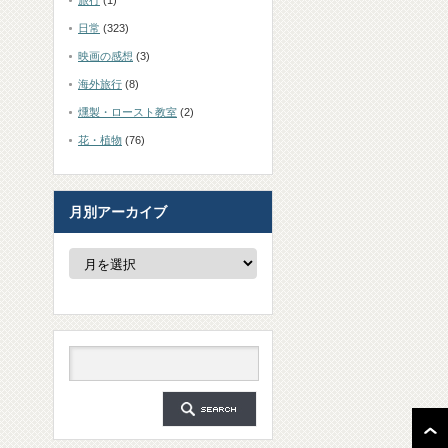
旅行
(1)
日常
(323)
映画の感想
(3)
海外旅行
(8)
燻製・ロースト教室
(2)
花・植物
(76)
月別アーカイブ
月
別
ア
ー
カ
イ
ブ