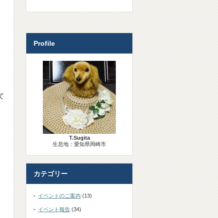
Profile
て
T.Sugita
生息地：愛知県岡崎市
カテゴリー
イベントのご案内
(13)
イベント報告
(34)