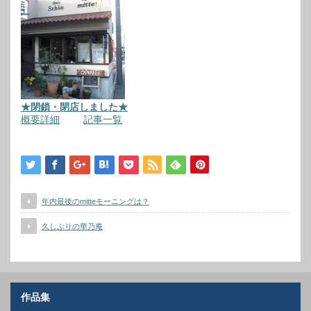
★閉鎖・閉店しました★
概要詳細
記事一覧
年内最後のmitteモーニングは？
久しぶりの華乃庵
作品集