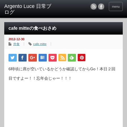
menu
cafe mitteの食べおさめ
2012-12-30
外食
cafe mitte
6時頃に席が空いているかどうか確認してからGo！本日２回
目ですよー！！忘年会じゃー！！！