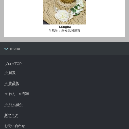
T.Sugita
生息地：愛知県岡崎市
menu
ブログTOP
⇒ 日常
⇒ 作品集
⇒ わんこの部屋
⇒ 地元紹介
新ブログ
お問い合わせ