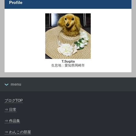
Profile
T.Sugita
生息地：愛知県岡崎市
menu
ブログTOP
⇒ 日常
⇒ 作品集
⇒ わんこの部屋