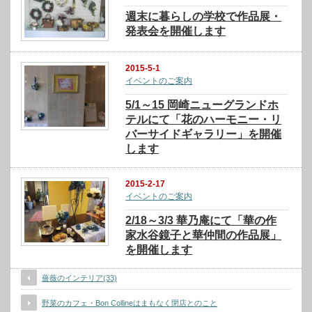
週末に暮らしの学校で作品展・
発表会を開催します
2015-5-1
イベントのご案内
5/1～15 岡崎ニューグランドホ
テルにて「花のハーモニー・リ
バーサイドギャラリー」を開催
します
2015-2-17
イベントのご案内
2/18～3/3 華乃庵にて「華の作
家水谷鏡子と華仲間の作品展」
を開催します
薔薇のインテリア(33)
野菜のカフェ・Bon Collineはまもなく閉店とのこと