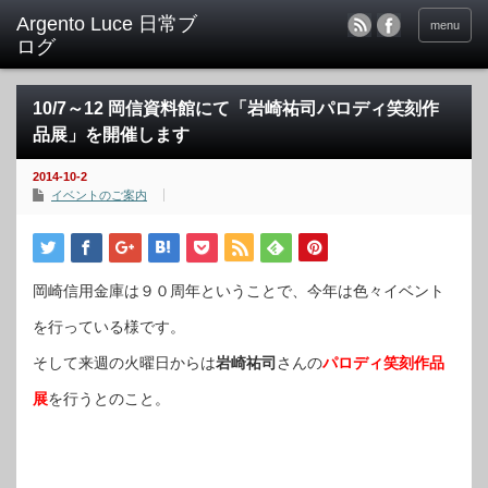
menu
10/7～12 岡信資料館にて「岩崎祐司パロディ笑刻作
品展」を開催します
2014-10-2
イベントのご案内
岡崎信用金庫は９０周年ということで、今年は色々イベント
を行っている様です。
そして来週の火曜日からは
岩崎祐司
さんの
パロディ笑刻作品
展
を行うとのこと。