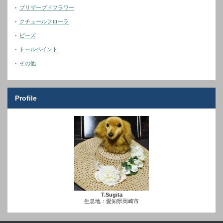
プリザーブドフラワー
クチュールフローラ
ビーズ
トールペイント
その他
Profile
T.Sugita
生息地：愛知県岡崎市