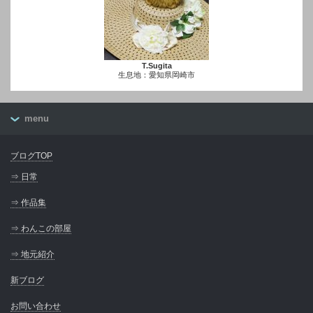
T.Sugita
生息地：愛知県岡崎市
menu
ブログTOP
⇒ 日常
⇒ 作品集
⇒ わんこの部屋
⇒ 地元紹介
新ブログ
お問い合わせ