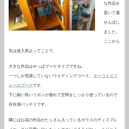
な作品を
置いて通
せんぼし
ました。
ここから
先は侵入禁止ってことで。
大きな作品はやっぱブーケタイプですね。
一つしか受講していないウエディングコース、
ターコイズブ
ルーのブーケ
です。
下に細い長いリボンが垂れて空間をしっかり使っているので
存在感バッチリです。
隣にはお花の作品がたくさん入っているガラスのディスプレ