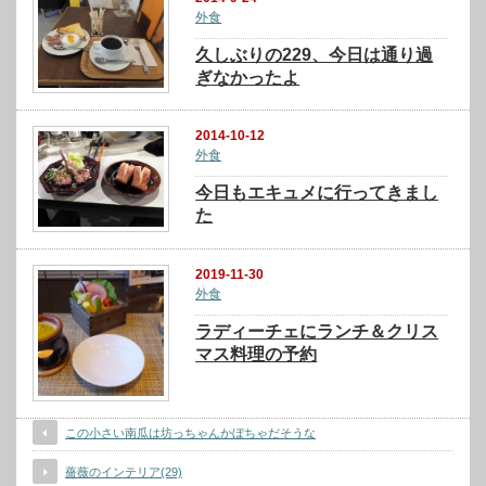
外食
久しぶりの229、今日は通り過
ぎなかったよ
2014-10-12
外食
今日もエキュメに行ってきまし
た
2019-11-30
外食
ラディーチェにランチ＆クリス
マス料理の予約
この小さい南瓜は坊っちゃんかぼちゃだそうな
薔薇のインテリア(29)