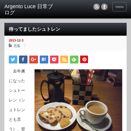
menu
待ってましたシュトレン
2013-12-3
外食
去年虜
になった
シュトー
レン（シ
ュトレン
とも言
う）、登