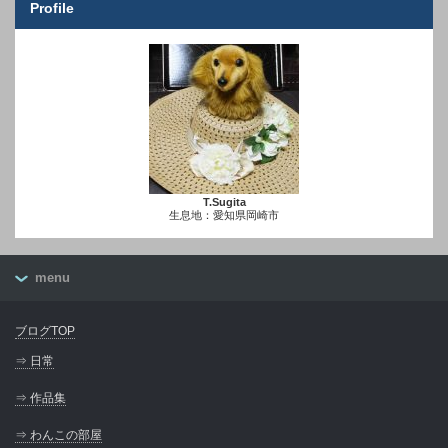
Profile
T.Sugita
生息地：愛知県岡崎市
menu
ブログTOP
⇒ 日常
⇒ 作品集
⇒ わんこの部屋