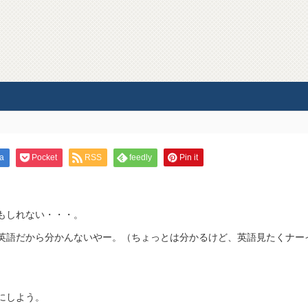
a
Pocket
RSS
feedly
Pin it
もしれない・・・。
英語だから分かんないやー。（ちょっとは分かるけど、英語見たくナー
にしよう。