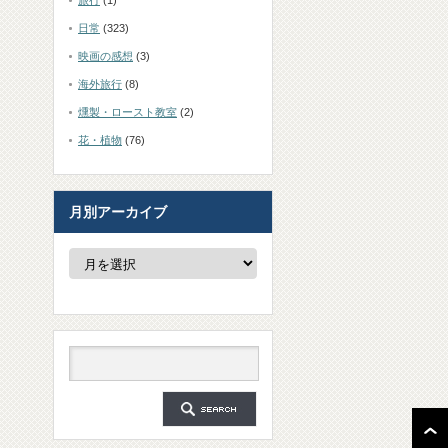
旅行
(1)
日常
(323)
映画の感想
(3)
海外旅行
(8)
燻製・ロースト教室
(2)
花・植物
(76)
月別アーカイブ
月
別
ア
ー
カ
イ
ブ