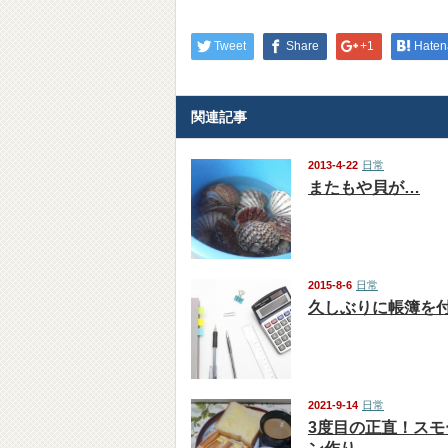
Tweet
Share
+1
Haten
関連記事
2013-4-22
日常
またもや貝が…
2015-8-6
日常
久しぶりに帳簿を
2021-9-14
日常
3度目の正直！スモ