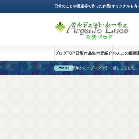
日常のことや講座等で作った作品(オリジナルも有
ブログTOP
日常
作品集
地元紹介
わんこの部屋
2023年からのブログは引っ越ししました