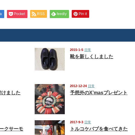
a
Pocket
RSS
feedly
Pin it
2015-1-5
日常
靴を新しくしました
2012-12-24
日常
付けました
予想外のX’masプレゼント
2017-9-3
日常
ークサーモ
トルコケバブを食べてきた