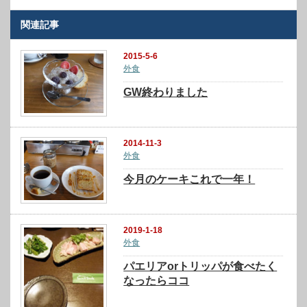
関連記事
2015-5-6
外食
GW終わりました
2014-11-3
外食
今月のケーキこれで一年！
2019-1-18
外食
パエリアorトリッパが食べたく
なったらココ