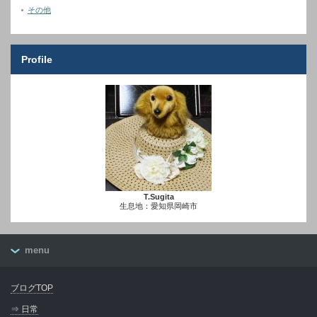
その他
Profile
T.Sugita
生息地：愛知県岡崎市
menu
ブログTOP
⇒ 日常