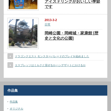
アイスドリンクがおいしい季節
です
2013-3-2
日常
岡崎公園・岡崎城・家康館 [歴
史と文化の公園]
ドラゴンクエスト モンスターパレードのプレイを始めました
エスプレッソはミルクと混ぜるかハンデザートにかけるか
作品集
作品集
オリジナル