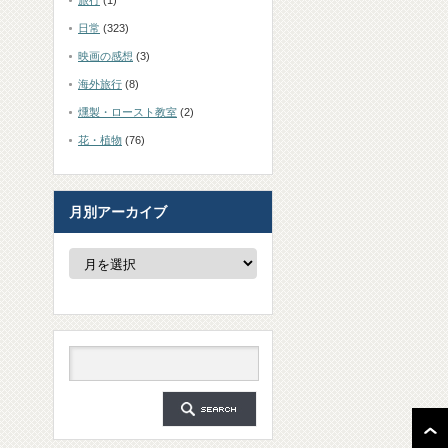
旅行
(1)
日常
(323)
映画の感想
(3)
海外旅行
(8)
燻製・ロースト教室
(2)
花・植物
(76)
月別アーカイブ
月
別
ア
ー
カ
イ
ブ