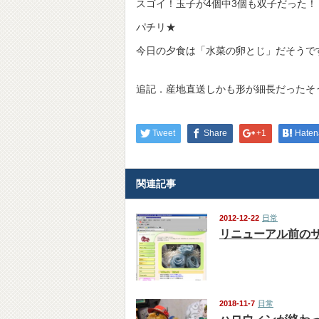
スゴイ！玉子が4個中3個も双子だった
パチリ★
今日の夕食は「水菜の卵とじ」だそうで
追記．産地直送しかも形が細長だったそ
Tweet
Share
+1
Haten
関連記事
2012-12-22
日常
リニューアル前の
2018-11-7
日常