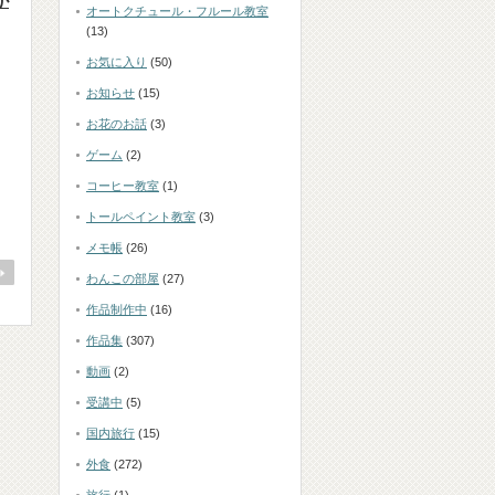
が
オートクチュール・フルール教室
(13)
お気に入り
(50)
お知らせ
(15)
お花のお話
(3)
ゲーム
(2)
コーヒー教室
(1)
トールペイント教室
(3)
メモ帳
(26)
わんこの部屋
(27)
作品制作中
(16)
作品集
(307)
動画
(2)
受講中
(5)
国内旅行
(15)
外食
(272)