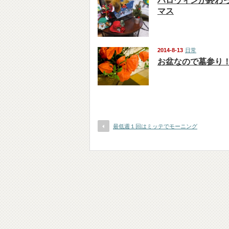
ハロウィンが終わ
マス
2014-8-13
日常
お盆なので墓参り
最低週１回はミッテでモーニング