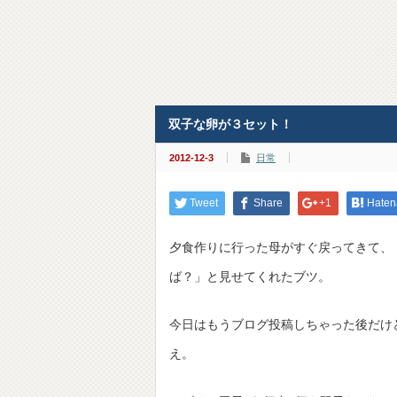
双子な卵が３セット！
2012-12-3
日常
Tweet
Share
+1
Haten
夕食作りに行った母がすぐ戻ってきて、
ば？」と見せてくれたブツ。
今日はもうブログ投稿しちゃった後だけ
え。