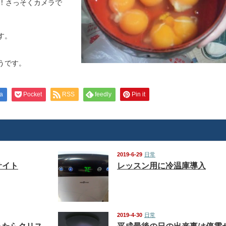
！！さっそくカメラで
す。
うです。
a
Pocket
RSS
feedly
Pin it
2019-6-29
日常
サイト
レッスン用に冷温庫導入
2019-4-30
日常