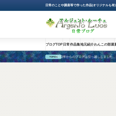
日常のことや講座等で作った作品(オリジナルも有
ブログTOP
日常
作品集
地元紹介
わんこの部屋
2023年からのブログは引っ越ししました