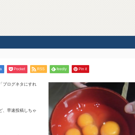
a
Pocket
RSS
feedly
Pin it
「ブログネタにすれ
ど、早速投稿しちゃ