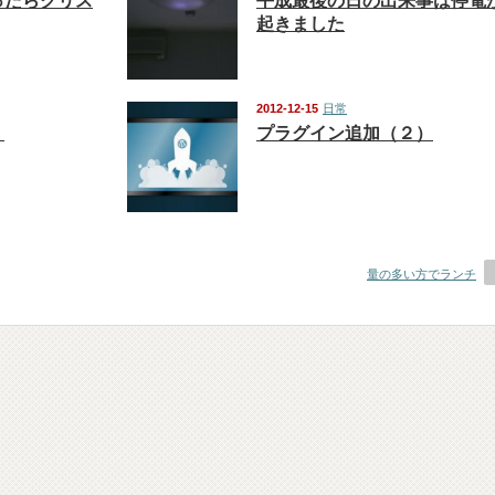
ったらクリス
平成最後の日の出来事は停電
起きました
2012-12-15
日常
！
プラグイン追加（２）
量の多い方でランチ